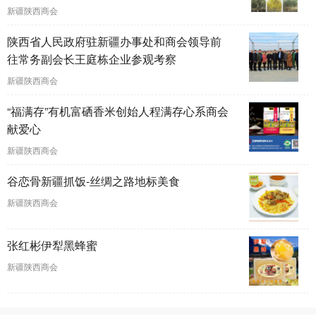
新疆陕西商会
陕西省人民政府驻新疆办事处和商会领导前
往常务副会长王庭栋企业参观考察
新疆陕西商会
“福满存”有机富硒香米创始人程满存心系商会
献爱心
新疆陕西商会
谷恋骨新疆抓饭-丝绸之路地标美食
新疆陕西商会
张红彬伊犁黑蜂蜜
新疆陕西商会