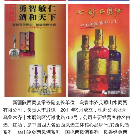
新疆陕西商会常务副会长单位、乌鲁木齐芙蓉山水商贸
有限公司，负责人李彦斌，2011年9月成立，现办公地址为
乌鲁木齐市水磨沟区河滩北路752号，公司主要经营各种名白
酒、红酒，是中国四大名酒西凤酒主体核心品牌“七彩西凤酒
系列、华山论剑西凤酒系列、国艳西凤酒系列、凤香经典西