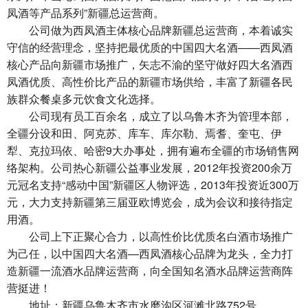
凤酒等产品系列”新疆总运营商。
公司做为西凤酒主体核心品牌新疆总运营商，本着诚实
守信的经营理念，坚持把最优质的中国四大名酒——西凤酒
核心产品向新疆市场推广，矢志不渝的坚守做好四大名酒西
凤酒优质、高性价比产品的新疆市场供给，丰富了新疆各民
族群众餐桌多元饮食文化选择。
公司现有员工百余名，成立了以乌鲁木齐为管理本部，
全疆分设和田、阿克苏、库车、库尔勒、焉耆、奎屯、伊
犁、克拉玛依、哈密9大办事处，拥有遍布全疆的市场销售网
络架构。公司热心新疆公益事业发展，2012年投资200余万
元冠名支持“感动中国”新疆区人物评选，2013年投资近300万
元，大力支持新疆第三届亚欧博览会，成为会议和接待指定
用酒。
公司上下正聚心合力，以高性价比优质名白酒市场推广
为己任，以中国四大名酒—西凤酒核心品牌为龙头，全力打
造新疆一流酒水品牌运营商，向全国知名酒水品牌运营商阵
营挺进！
地址：新疆乌鲁木齐市水磨沟区河滩北路752号