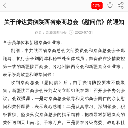
0评论
关于传达贯彻陕西省秦商总会《慰问信》的通知
作者：
新疆陕西商会
2020-07-31
各会员单位和新疆秦商企业家:
刚刚，中共陕西省秦商总会支部委员会和秦商总会会长郑
翔玲、执行会长刘阿津和秘书处全体成员，向奋战在疫情防控
第一线的新疆陕西商会、各地州陕西商会和新疆秦商企业家，
表示崇高敬意和诚挚问候！
收到秦商总会《慰问信》后，由于疫情防控要求不能聚
集，新疆陕西商会会长刘宏良立即组织在网上召开会长办公会
议。
会议强调，
一是
对秦商总会领导和兄弟商会同仁的亲切慰
问和关怀厚爱，表示衷心感谢！
二是
认真学习、深刻领会、积
极贯彻、坚决落实秦商总会的指示精神，把领导对新疆秦商的
关怀送到天山南北、千家万户。
三是
要在各级党委、政府和社